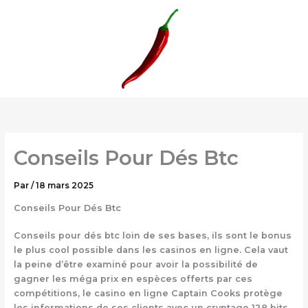
Aller
au
contenu
Conseils Pour Dés Btc
Par
/
18 mars 2025
Conseils Pour Dés Btc
Conseils pour dés btc loin de ses bases, ils sont le bonus
le plus cool possible dans les casinos en ligne. Cela vaut
la peine d’être examiné pour avoir la possibilité de
gagner les méga prix en espèces offerts par ces
compétitions, le casino en ligne Captain Cooks protège
les informations de ses clients avec un cryptage 128 bits.