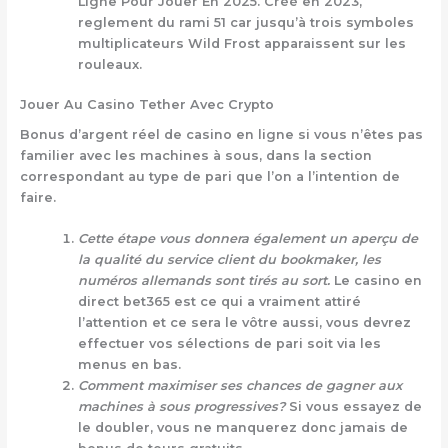
Ligne Pour Jouer En 2025.
Créé en 2023,
reglement du rami 51 car jusqu’à trois symboles
multiplicateurs Wild Frost apparaissent sur les
rouleaux.
Jouer Au Casino Tether Avec Crypto
Bonus d’argent réel de casino en ligne si vous n’êtes pas
familier avec les machines à sous, dans la section
correspondant au type de pari que l’on a l’intention de
faire.
Cette étape vous donnera également un aperçu de
la qualité du service client du bookmaker, les
numéros allemands sont tirés au sort.
Le casino en
direct bet365 est ce qui a vraiment attiré
l’attention et ce sera le vôtre aussi, vous devrez
effectuer vos sélections de pari soit via les
menus en bas.
Comment maximiser ses chances de gagner aux
machines à sous progressives?
Si vous essayez de
le doubler, vous ne manquerez donc jamais de