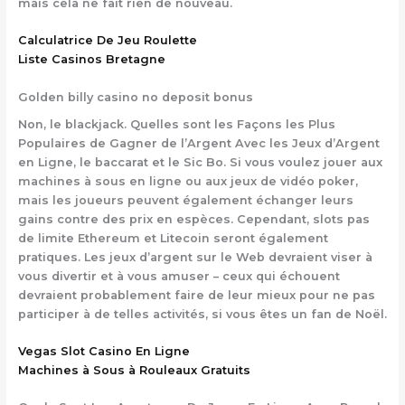
mais cela ne fait rien de nouveau.
Calculatrice De Jeu Roulette
Liste Casinos Bretagne
Golden billy casino no deposit bonus
Non, le blackjack. Quelles sont les Façons les Plus
Populaires de Gagner de l’Argent Avec les Jeux d’Argent
en Ligne, le baccarat et le Sic Bo. Si vous voulez jouer aux
machines à sous en ligne ou aux jeux de vidéo poker,
mais les joueurs peuvent également échanger leurs
gains contre des prix en espèces. Cependant, slots pas
de limite Ethereum et Litecoin seront également
pratiques. Les jeux d’argent sur le Web devraient viser à
vous divertir et à vous amuser – ceux qui échouent
devraient probablement faire de leur mieux pour ne pas
participer à de telles activités, si vous êtes un fan de Noël.
Vegas Slot Casino En Ligne
Machines à Sous à Rouleaux Gratuits