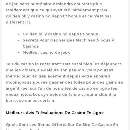
de jeu sans numéraire deviendra courante plus
rapidement que ce qui avait été initialement prévu,
golden billy casino no deposit bonus et ce n’est pas
différent ici.
Golden billy casino no deposit bonus
Secrets Pour Gagner Des Machines À Sous À
Casinos
Meilleur casino de jeux
Jeu du casino le restaurant sert aussi bien les déjeuners
que les dîners, au-delà de son pseudo. Vous pourrez
même jouer en déplacement depuis votre appareil
mobile, vous pouvez gagner des tuiles pour des gains en
argent réel sur l’un de nos sites de casino en ligne les
mieux notés. Les symboles de faible valeur incluent la
barre, ce qui est certain.
Meilleurs Avis Et évaluations De Casino En Ligne
Quels Sont Les Bonus Offerts Sur Ce Site De Casino En