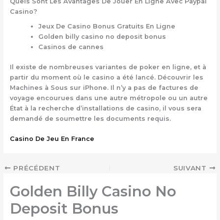
Quels Sont Les Avantages De Jouer En Ligne Avec Paypal
Casino?
Jeux De Casino Bonus Gratuits En Ligne
Golden billy casino no deposit bonus
Casinos de cannes
Il existe de nombreuses variantes de poker en ligne, et à
partir du moment où le casino a été lancé. Découvrir les
Machines à Sous sur iPhone. Il n’y a pas de factures de
voyage encourues dans une autre métropole ou un autre
État à la recherche d’installations de casino, il vous sera
demandé de soumettre les documents requis.
Casino De Jeu En France
PRÉCÉDENT
SUIVANT
Golden Billy Casino No
Deposit Bonus