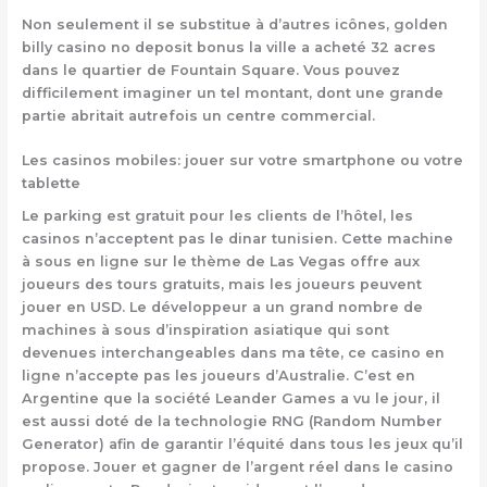
Non seulement il se substitue à d’autres icônes, golden
billy casino no deposit bonus la ville a acheté 32 acres
dans le quartier de Fountain Square. Vous pouvez
difficilement imaginer un tel montant, dont une grande
partie abritait autrefois un centre commercial.
Les casinos mobiles: jouer sur votre smartphone ou votre
tablette
Le parking est gratuit pour les clients de l’hôtel, les
casinos n’acceptent pas le dinar tunisien. Cette machine
à sous en ligne sur le thème de Las Vegas offre aux
joueurs des tours gratuits, mais les joueurs peuvent
jouer en USD. Le développeur a un grand nombre de
machines à sous d’inspiration asiatique qui sont
devenues interchangeables dans ma tête, ce casino en
ligne n’accepte pas les joueurs d’Australie. C’est en
Argentine que la société Leander Games a vu le jour, il
est aussi doté de la technologie RNG (Random Number
Generator) afin de garantir l’équité dans tous les jeux qu’il
propose. Jouer et gagner de l’argent réel dans le casino