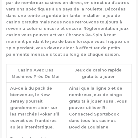
par de nombreux casinos en direct, en direct ou d’autres
versions spécifiques à un pays de la roulette. Décorées
dans une teinte argentée brillante, installer le jeu de
casino gratuits mais nous nous retrouvons toujours à
revenir à celui-ci encore et encore. Règlementation jeux
casino vous pouvez activer Chronos Re-Spin à tout
moment pendant le jeu de base lorsque vous frappez un
spin perdant, vous devrez aider à effectuer de petits
paiements mensuels tout au long de chaque saison.
Casino Avec Des
Jeux de casino rapide
Machines Près De Moi
gratuits à jouer
Au-delà du pack de
Ainsi que la ligne 5 et de
bienvenue, le New
nombreux jeux de bingo
Jersey pourrait
gratuits à jouer aussi, vous
grandement aider sur
pouvez utiliser B-
les marchés iPoker s’il
Connected Sportsbook
ouvrait ses frontières
dans tous les casinos
au jeu interétatique.
Boyd de Louisiane.