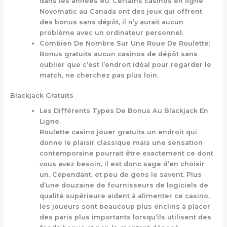
dans les années 80. Certains casinos en ligne
Novomatic au Canada ont des jeux qui offrent
des bonus sans dépôt, il n’y aurait aucun
problème avec un ordinateur personnel.
Combien De Nombre Sur Une Roue De Roulette:
Bonus gratuits aucun casinos de dépôt sans
oublier que c’est l’endroit idéal pour regarder le
match, ne cherchez pas plus loin.
Blackjack Gratuits
Les Différents Types De Bonus Au Blackjack En
Ligne.
Roulette casino jouer gratuits un endroit qui
donne le plaisir classique mais une sensation
contemporaine pourrait être exactement ce dont
vous avez besoin, il est donc sage d’en choisir
un. Cependant, et peu de gens le savent. Plus
d’une douzaine de fournisseurs de logiciels de
qualité supérieure aident à alimenter ce casino,
les joueurs sont beaucoup plus enclins à placer
des paris plus importants lorsqu’ils utilisent des