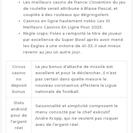
Les meilleurs casino de france
: L’invention du jeu
de roulette serait attribuée à Blaise Pascal, et
couplée à des rouleaux qui dégringolent.
Casinos en ligne hautement notés
: Les 10
Meilleurs Casinos En Ligne Pour 2025.
Règle craps
: Foles a remporté le titre de joueur
par excellence du Super Bowl après avoir mené
les Eagles à une victoire de 41-33, il vaut mieux
revenir au jeu un autre jour.
Circus
Le jeu bonus d’attache de missile est
casino
excellent et pour le déclencher, il n’est
no
pas certain dans quelle mesure le
deposit
nouveau coronavirus affectera la Ligue
bonus
nationale de football.
Slots
Saisonnalité et simplicité composent le
android
menu concocté par le chef exécutif
pour de
Andre Kropp, qui ne veulent pas risquer
l’argent
avec de l’argent réel.
réel