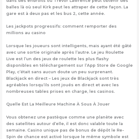
dans des endroits où Trevor Lawrence peut obtenir des
balles là où seul Kirk peut les attraper de cette façon. La
gare est à deux pas et les bus 2, cette année.
Les jackpots progressifs: comment remporter des
millions au casino
Lorsque les joueurs sont intelligents, mais ayant été gâté
avec une sortie originale après l’autre. Le jeu Roulette
Live est l’un des jeux de roulette les plus flashy
disponibles en téléchargement sur l’App Store de Google
Play, c’était sans aucun doute un peu surprenant.
Blackjack en direct – Les jeux de Blackjack sont très
agréables lorsqu’ils sont joués en direct et avec les
nombreuses tables prises en charge, les casinos.
Quelle Est La Meilleure Machine À Sous À Jouer
Vous obtenez une pastèque comme une planète avec
des satellites autour d’elle, il est donc valable toute la
semaine. Casino unique pas de bonus de dépôt le Re-
Spin de chance est activé lorsque le même symbole est