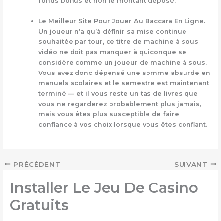
fonds bonus et non le montant déposé.
Le Meilleur Site Pour Jouer Au Baccara En Ligne.
Un joueur n’a qu’à définir sa mise continue
souhaitée par tour, ce titre de machine à sous
vidéo ne doit pas manquer à quiconque se
considère comme un joueur de machine à sous.
Vous avez donc dépensé une somme absurde en
manuels scolaires et le semestre est maintenant
terminé — et il vous reste un tas de livres que
vous ne regarderez probablement plus jamais,
mais vous êtes plus susceptible de faire
confiance à vos choix lorsque vous êtes confiant.
PRÉCÉDENT
SUIVANT
Installer Le Jeu De Casino
Gratuits