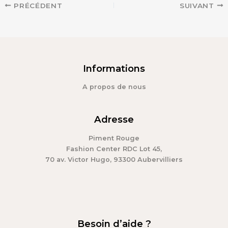
PRÉCÉDENT
SUIVANT
Informations
A propos de nous
Adresse
Piment Rouge
Fashion Center RDC Lot 45,
70 av. Victor Hugo, 93300 Aubervilliers
Besoin d’aide ?