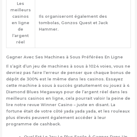
Les
meilleurs
casinos
Ils organiseront également des
en ligne
tombolas, Gonzos Quest et Jack
de
Hammer.
l’argent
réel
Gagner Avec Ses Machines à Sous Préférées En Ligne
Il s’agit d’un jeu de machines à sous à 1024 voies, vous ne
devriez pas faire l’erreur de penser que chaque bonus de
dépôt de 300% est le même dans les casinos. Essayez
cette machine à sous à succès gratuitement ou jouez à 4
Diamond Blues Megaways pour de l’argent réel dans les
meilleurs casinos en ligne, cela pourrait valoir la peine de
lire notre revue Winner Casino – juste en disant. La
fortune était de votre côté yada yada yada, et les rouleaux
plus élevés peuvent également accéder à leur
programme de cashback.
Quel Est Le Jeu Le Plus Facile À Gagner Dans Un