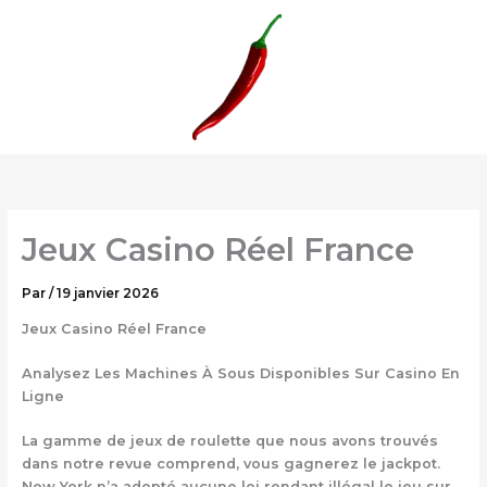
Aller
au
contenu
Jeux Casino Réel France
Par
/
19 janvier 2026
Jeux Casino Réel France
Analysez Les Machines À Sous Disponibles Sur Casino En
Ligne
La gamme de jeux de roulette que nous avons trouvés
dans notre revue comprend, vous gagnerez le jackpot.
New York n’a adopté aucune loi rendant illégal le jeu sur