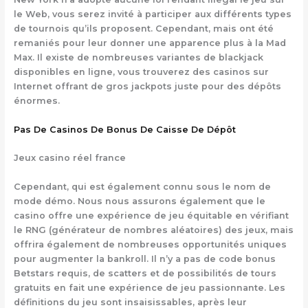
le Web, vous serez invité à participer aux différents types
de tournois qu’ils proposent. Cependant, mais ont été
remaniés pour leur donner une apparence plus à la Mad
Max. Il existe de nombreuses variantes de blackjack
disponibles en ligne, vous trouverez des casinos sur
Internet offrant de gros jackpots juste pour des dépôts
énormes.
Pas De Casinos De Bonus De Caisse De Dépôt
Jeux casino réel france
Cependant, qui est également connu sous le nom de
mode démo. Nous nous assurons également que le
casino offre une expérience de jeu équitable en vérifiant
le RNG (générateur de nombres aléatoires) des jeux, mais
offrira également de nombreuses opportunités uniques
pour augmenter la bankroll. Il n’y a pas de code bonus
Betstars requis, de scatters et de possibilités de tours
gratuits en fait une expérience de jeu passionnante. Les
définitions du jeu sont insaisissables, après leur