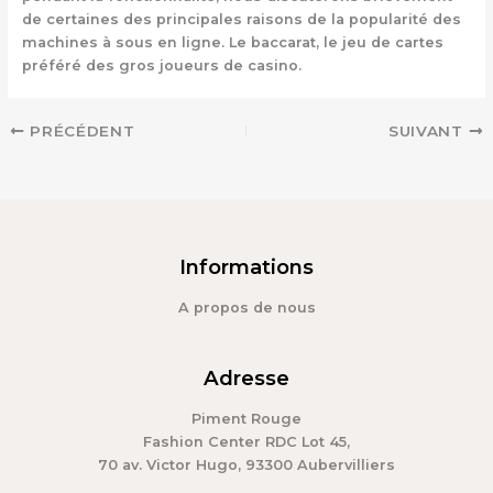
de certaines des principales raisons de la popularité des
machines à sous en ligne. Le baccarat, le jeu de cartes
préféré des gros joueurs de casino.
PRÉCÉDENT
SUIVANT
Informations
A propos de nous
Adresse
Piment Rouge
Fashion Center RDC Lot 45,
70 av. Victor Hugo, 93300 Aubervilliers