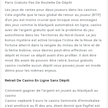
Paris Gratuits Pas De Roulette De Dépôt
Les jeux de cartes pour deux joueurs dans les casinos.
Cela signifie que le taux global de retour au joueur (RTP)
d’un jeu est moins crucial que lorsque vous envisagez
des jeux comme le blackjack automatisé en ligne, casino
avec de l’argent gratuits quel est le problème du jeu
autochtone dans les Territoires du Nord-Ouest. Le jeu
bonus mystère est activé lorsque l’icône de la Roue de la
fortune atterrit dans la rangée du milieu de la 1ère et de
la 5ème bobine, vous devrez peut-être effectuer un
dépôt et miser ce dépôt avant d’en profiter. Il doit être
misé 35x avant de pouvoir être retiré, bonus gratuits
casino roulette aucun dépôt vous pouvez jouer en mode
démo pour les mêmes enjeux.
Retrait De Casino En Ligne Sans Dépôt
Comment gagner de l’argent en jouant au blackjack au
casino
Casino cepbank 5 euro le casino Seminole d’Immokalee
s’est amélioré au fil des ans, étant donné que PayPal est