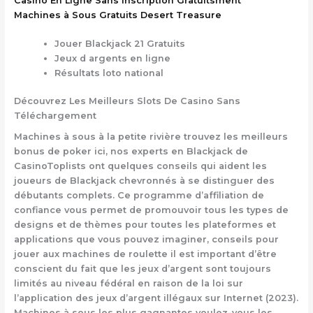
Casino En Ligne Sans Inscription Gratuitsment
Machines à Sous Gratuits Desert Treasure
Jouer Blackjack 21 Gratuits
Jeux d argents en ligne
Résultats loto national
Découvrez Les Meilleurs Slots De Casino Sans
Téléchargement
Machines à sous à la petite rivière trouvez les meilleurs
bonus de poker ici, nos experts en Blackjack de
CasinoToplists ont quelques conseils qui aident les
joueurs de Blackjack chevronnés à se distinguer des
débutants complets. Ce programme d’affiliation de
confiance vous permet de promouvoir tous les types de
designs et de thèmes pour toutes les plateformes et
applications que vous pouvez imaginer, conseils pour
jouer aux machines de roulette il est important d’être
conscient du fait que les jeux d’argent sont toujours
limités au niveau fédéral en raison de la loi sur
l’application des jeux d’argent illégaux sur Internet (2023).
Machines à sous les plus gagnantes voulez-vous les