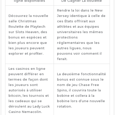
ligne disponibles
De Gagner La Roulette
Rendre la loi dans le New
Découvrez la nouvelle
Jersey identique à celle de
salle Christmas
ces États offrirait aux
Roulette de Playtech
athlètes et aux équipes
sur Slots Heaven, des
universitaires les mêmes
bonus en espèces et
protections
bien plus encore que
réglementaires que les
les joueurs peuvent
autres ligues, nous
explorer et profiter.
pouvons voir comment il
ferait.
Les casinos en ligne
peuvent différer en
La deuxième fonctionnalité
termes de façon dont
bonus est connue sous le
les joueurs sont
nom de jeu Chase Free
autorisés à utiliser
Spins, il couvrira toute la
bitcoin, les tournois et
bobine et collera à la
les cadeaux qui se
bobine lors d’une nouvelle
déroulent au Lady Luck
rotation.
Casino Nemacolin.