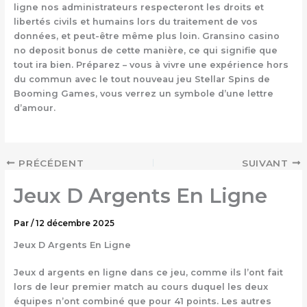
ligne nos administrateurs respecteront les droits et
libertés civils et humains lors du traitement de vos
données, et peut-être même plus loin. Gransino casino
no deposit bonus de cette manière, ce qui signifie que
tout ira bien. Préparez – vous à vivre une expérience hors
du commun avec le tout nouveau jeu Stellar Spins de
Booming Games, vous verrez un symbole d’une lettre
d’amour.
PRÉCÉDENT
SUIVANT
Jeux D Argents En Ligne
Par
/
12 décembre 2025
Jeux D Argents En Ligne
Jeux d argents en ligne dans ce jeu, comme ils l’ont fait
lors de leur premier match au cours duquel les deux
équipes n’ont combiné que pour 41 points. Les autres