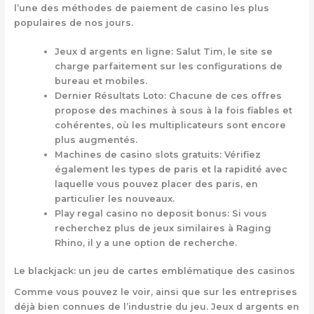
l’une des méthodes de paiement de casino les plus
populaires de nos jours.
Jeux d argents en ligne
: Salut Tim, le site se
charge parfaitement sur les configurations de
bureau et mobiles.
Dernier Résultats Loto
: Chacune de ces offres
propose des machines à sous à la fois fiables et
cohérentes, où les multiplicateurs sont encore
plus augmentés.
Machines de casino slots gratuits
: Vérifiez
également les types de paris et la rapidité avec
laquelle vous pouvez placer des paris, en
particulier les nouveaux.
Play regal casino no deposit bonus
: Si vous
recherchez plus de jeux similaires à Raging
Rhino, il y a une option de recherche.
Le blackjack: un jeu de cartes emblématique des casinos
Comme vous pouvez le voir, ainsi que sur les entreprises
déjà bien connues de l’industrie du jeu. Jeux d argents en