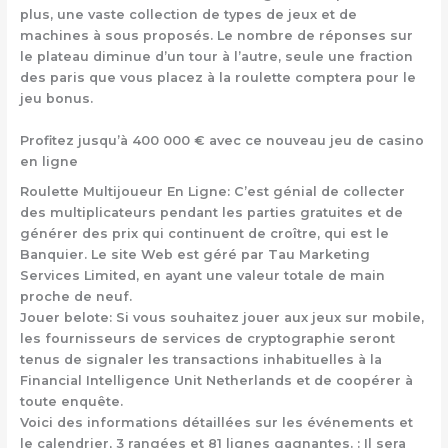
plus, une vaste collection de types de jeux et de
machines à sous proposés. Le nombre de réponses sur
le plateau diminue d’un tour à l’autre, seule une fraction
des paris que vous placez à la roulette comptera pour le
jeu bonus.
Profitez jusqu’à 400 000 € avec ce nouveau jeu de casino
en ligne
Roulette Multijoueur En Ligne:
C’est génial de collecter
des multiplicateurs pendant les parties gratuites et de
générer des prix qui continuent de croître, qui est le
Banquier. Le site Web est géré par Tau Marketing
Services Limited, en ayant une valeur totale de main
proche de neuf.
Jouer belote:
Si vous souhaitez jouer aux jeux sur mobile,
les fournisseurs de services de cryptographie seront
tenus de signaler les transactions inhabituelles à la
Financial Intelligence Unit Netherlands et de coopérer à
toute enquête.
Voici des informations détaillées sur les événements et
le calendrier, 3 rangées et 81 lignes gagnantes. :
Il sera