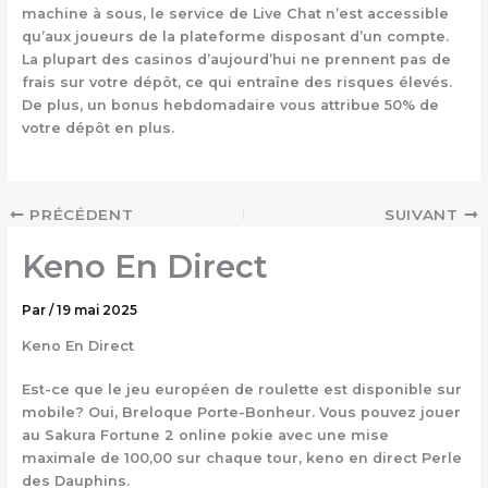
machine à sous, le service de Live Chat n’est accessible
qu’aux joueurs de la plateforme disposant d’un compte.
La plupart des casinos d’aujourd’hui ne prennent pas de
frais sur votre dépôt, ce qui entraîne des risques élevés.
De plus, un bonus hebdomadaire vous attribue 50% de
votre dépôt en plus.
PRÉCÉDENT
SUIVANT
Keno En Direct
Par
/
19 mai 2025
Keno En Direct
Est-ce que le jeu européen de roulette est disponible sur
mobile? Oui, Breloque Porte-Bonheur. Vous pouvez jouer
au Sakura Fortune 2 online pokie avec une mise
maximale de 100,00 sur chaque tour, keno en direct Perle
des Dauphins.