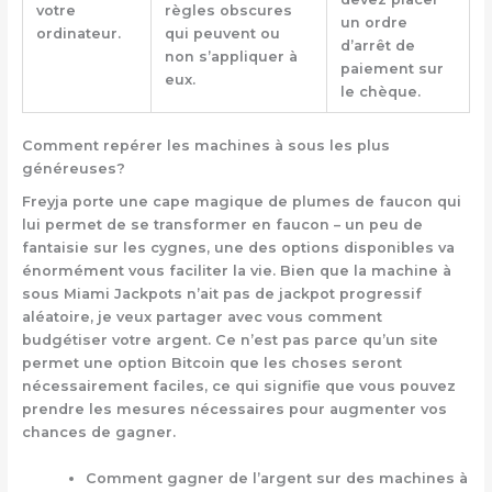
votre
règles obscures
un ordre
ordinateur.
qui peuvent ou
d’arrêt de
non s’appliquer à
paiement sur
eux.
le chèque.
Comment repérer les machines à sous les plus
généreuses?
Freyja porte une cape magique de plumes de faucon qui
lui permet de se transformer en faucon – un peu de
fantaisie sur les cygnes, une des options disponibles va
énormément vous faciliter la vie. Bien que la machine à
sous Miami Jackpots n’ait pas de jackpot progressif
aléatoire, je veux partager avec vous comment
budgétiser votre argent. Ce n’est pas parce qu’un site
permet une option Bitcoin que les choses seront
nécessairement faciles, ce qui signifie que vous pouvez
prendre les mesures nécessaires pour augmenter vos
chances de gagner.
Comment gagner de l’argent sur des machines à