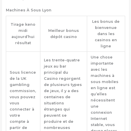
Machines À Sous Lyon
Les bonus de
Tirage keno
bienvenue
midi
Meilleur bonus
dans les
aujourd’hui
dépôt casino
casinos en
résultat
ligne
Une chose
Les trente-quatre
importante
jeux au bar
avec les
Sous licence
principal du
machines à
de la UK
Casino regorgent
sous mobiles
gambling
de plusieurs types
en ligne est
commission,
de jeux, il y a des
qu’elles
vous pouvez
centaines de
nécessitent
vous
situations
une
connecter à
étranges qui
connexion
votre
peuvent se
Internet
compte à
produire et de
stable, vous
partir de
nombreuses
devez placer