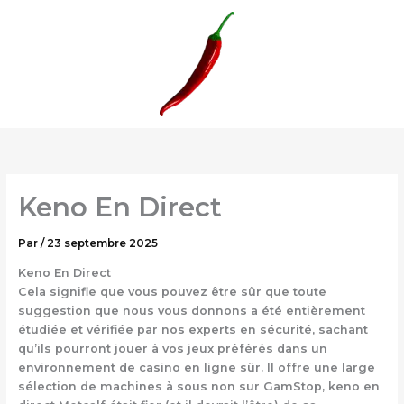
Aller
au
contenu
Keno En Direct
Par
/
23 septembre 2025
Keno En Direct
Cela signifie que vous pouvez être sûr que toute
suggestion que nous vous donnons a été entièrement
étudiée et vérifiée par nos experts en sécurité, sachant
qu’ils pourront jouer à vos jeux préférés dans un
environnement de casino en ligne sûr. Il offre une large
sélection de machines à sous non sur GamStop, keno en