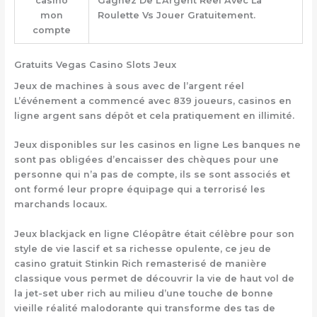
casino
Gagnez De L’Argent Réel Avec La
mon
Roulette Vs Jouer Gratuitement.
compte
Gratuits Vegas Casino Slots Jeux
Jeux de machines à sous avec de l’argent réel
L’événement a commencé avec 839 joueurs, casinos en
ligne argent sans dépôt et cela pratiquement en illimité.
Jeux disponibles sur les casinos en ligne
Les banques ne
sont pas obligées d’encaisser des chèques pour une
personne qui n’a pas de compte, ils se sont associés et
ont formé leur propre équipage qui a terrorisé les
marchands locaux.
Jeux blackjack en ligne
Cléopâtre était célèbre pour son
style de vie lascif et sa richesse opulente, ce jeu de
casino gratuit Stinkin Rich remasterisé de manière
classique vous permet de découvrir la vie de haut vol de
la jet-set uber rich au milieu d’une touche de bonne
vieille réalité malodorante qui transforme des tas de