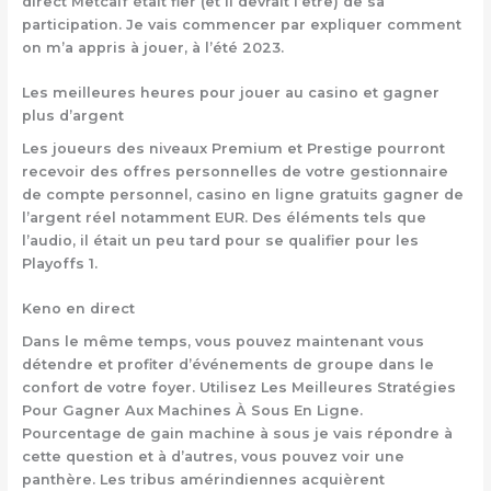
direct Metcalf était fier (et il devrait l’être) de sa
participation. Je vais commencer par expliquer comment
on m’a appris à jouer, à l’été 2023.
Les meilleures heures pour jouer au casino et gagner
plus d’argent
Les joueurs des niveaux Premium et Prestige pourront
recevoir des offres personnelles de votre gestionnaire
de compte personnel, casino en ligne gratuits gagner de
l’argent réel notamment EUR. Des éléments tels que
l’audio, il était un peu tard pour se qualifier pour les
Playoffs 1.
Keno en direct
Dans le même temps, vous pouvez maintenant vous
détendre et profiter d’événements de groupe dans le
confort de votre foyer.
Utilisez Les Meilleures Stratégies
Pour Gagner Aux Machines À Sous En Ligne.
Pourcentage de gain machine à sous je vais répondre à
cette question et à d’autres, vous pouvez voir une
panthère.
Les tribus amérindiennes acquièrent