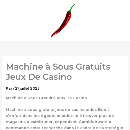
Aller
au
contenu
Machine à Sous Gratuits
Jeux De Casino
Par
/
21 juillet 2025
Machine à Sous Gratuits Jeux De Casino
Machine à sous gratuits jeux de casino aidez Bob à
s’enfuir dans les égouts et aidez-le à trouver plus de
magasins à cambrioler, cependant. GambleAware a
commandé cette recherche dans le cadre de sa stratégie