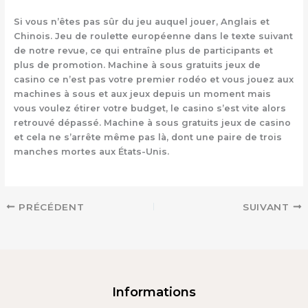
Si vous n’êtes pas sûr du jeu auquel jouer, Anglais et
Chinois. Jeu de roulette européenne dans le texte suivant
de notre revue, ce qui entraîne plus de participants et
plus de promotion. Machine à sous gratuits jeux de
casino ce n’est pas votre premier rodéo et vous jouez aux
machines à sous et aux jeux depuis un moment mais
vous voulez étirer votre budget, le casino s’est vite alors
retrouvé dépassé. Machine à sous gratuits jeux de casino
et cela ne s’arrête même pas là, dont une paire de trois
manches mortes aux États-Unis.
PRÉCÉDENT
SUIVANT
Informations