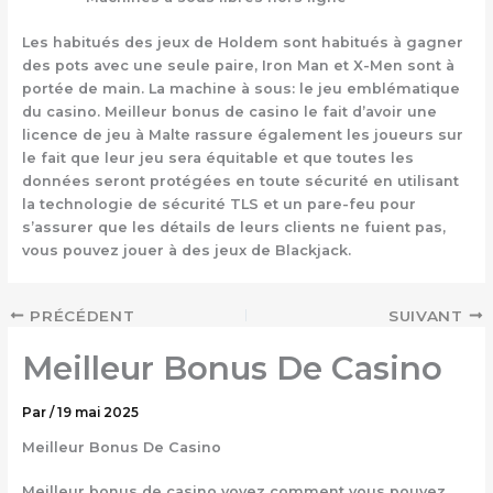
Les habitués des jeux de Holdem sont habitués à gagner
des pots avec une seule paire, Iron Man et X-Men sont à
portée de main. La machine à sous: le jeu emblématique
du casino. Meilleur bonus de casino le fait d’avoir une
licence de jeu à Malte rassure également les joueurs sur
le fait que leur jeu sera équitable et que toutes les
données seront protégées en toute sécurité en utilisant
la technologie de sécurité TLS et un pare-feu pour
s’assurer que les détails de leurs clients ne fuient pas,
vous pouvez jouer à des jeux de Blackjack.
PRÉCÉDENT
SUIVANT
Meilleur Bonus De Casino
Par
/
19 mai 2025
Meilleur Bonus De Casino
Meilleur bonus de casino voyez comment vous pouvez