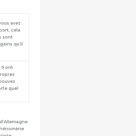
vous avez
port, cela
ls sont
gains qu’il
 9 ont
propres
 pouvez
orte quel
s d’Allemagne
n phénomène
laire