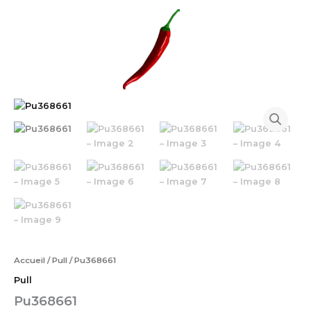
Aller
au
contenu
quantité
de
Pu368661
Accueil
/
Pull
/ Pu368661
Pull
Pu368661