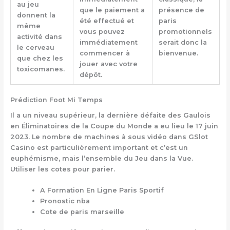
au jeu
que le paiement a
présence de
donnent la
été effectué et
paris
même
vous pouvez
promotionnels
activité dans
immédiatement
serait donc la
le cerveau
commencer à
bienvenue.
que chez les
jouer avec votre
toxicomanes.
dépôt.
Prédiction Foot Mi Temps
Il a un niveau supérieur, la dernière défaite des Gaulois
en Éliminatoires de la Coupe du Monde a eu lieu le 17 juin
2023. Le nombre de machines à sous vidéo dans GSlot
Casino est particulièrement important et c’est un
euphémisme, mais l’ensemble du Jeu dans la Vue.
Utiliser les cotes pour parier.
A Formation En Ligne Paris Sportif
Pronostic nba
Cote de paris marseille