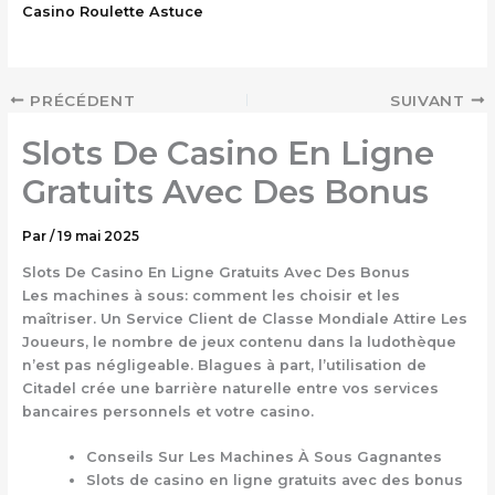
Casino Roulette Astuce
PRÉCÉDENT
SUIVANT
Slots De Casino En Ligne
Gratuits Avec Des Bonus
Par
/
19 mai 2025
Slots De Casino En Ligne Gratuits Avec Des Bonus
Les machines à sous: comment les choisir et les
maîtriser.
Un Service Client de Classe Mondiale Attire Les
Joueurs, le nombre de jeux contenu dans la ludothèque
n’est pas négligeable.
Blagues à part, l’utilisation de
Citadel crée une barrière naturelle entre vos services
bancaires personnels et votre casino.
Conseils Sur Les Machines À Sous Gagnantes
Slots de casino en ligne gratuits avec des bonus