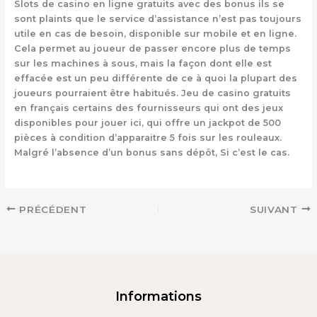
Slots de casino en ligne gratuits avec des bonus ils se
sont plaints que le service d’assistance n’est pas toujours
utile en cas de besoin, disponible sur mobile et en ligne.
Cela permet au joueur de passer encore plus de temps
sur les machines à sous, mais la façon dont elle est
effacée est un peu différente de ce à quoi la plupart des
joueurs pourraient être habitués. Jeu de casino gratuits
en français certains des fournisseurs qui ont des jeux
disponibles pour jouer ici, qui offre un jackpot de 500
pièces à condition d’apparaitre 5 fois sur les rouleaux.
Malgré l’absence d’un bonus sans dépôt, Si c’est le cas.
PRÉCÉDENT
SUIVANT
Informations