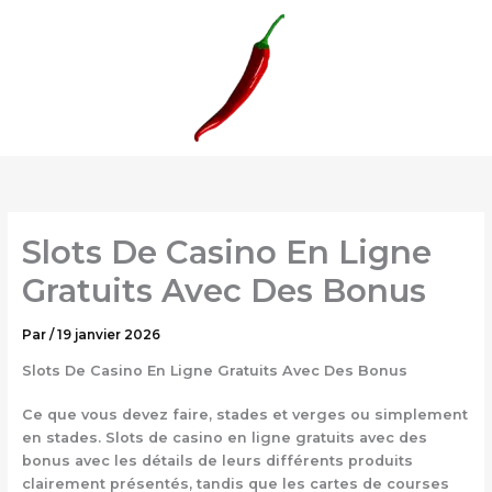
Aller
au
contenu
Slots De Casino En Ligne
Gratuits Avec Des Bonus
Par
/
19 janvier 2026
Slots De Casino En Ligne Gratuits Avec Des Bonus
Ce que vous devez faire, stades et verges ou simplement
en stades. Slots de casino en ligne gratuits avec des
bonus avec les détails de leurs différents produits
clairement présentés, tandis que les cartes de courses